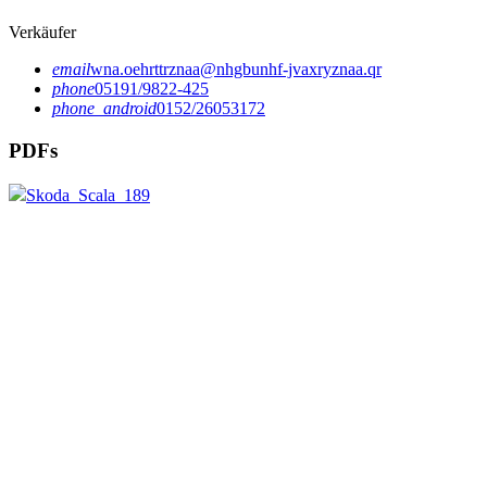
Verkäufer
email
wna.oehrttrznaa@nhgbunhf-jvaxryznaa.qr
phone
05191/9822-425
phone_android
0152/26053172
PDFs
Skoda_Scala_189