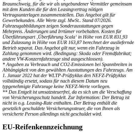
Braunschweig, für die wir als ungebundener Vermittler gemeinsam
mit dem Kunden die für den Leasingvertrag nötigen
Vertragsunterlagen zusammenstellen. Das Angebot gilt für
Gewerbekunden. Alle Werte zzgl. MwSt.. Stand 07/2026.
Fahrzeugabbildungen zeigen Sonderausstattungen gegen
Mehrpreis. Änderungen und Irrtümer vorbehalten. Kosten für
Überführungsart ‚Überführung Scala‘ in Höhe von EUR 831,93
und Zulassung in Höhe von EUR 163,87 berechnet der ausliefernde
Betrieb separat. Das Angebot gilt nur, wenn ein Fahrzeug in
Zahlung genommen wird. (Bedingung: Skoda oder Fremdfabrikat;
andere VW-Konzernfahrzeuge sind ausgeschlossen).
* Angaben zu Verbrauch und CO2-Emissionen bei Spannbreiten in
Abhängigkeit von den gewählten Ausstattungen des Fahrzeugs. Am
1. Januar 2022 hat der WLTP-Prüfzyklus den NEFZ-Prüfzyklus
vollständig ersetzt, sodass für nach diesem Datum neu
typgenehmigte Fahrzeuge keine NEFZ-Werte vorliegen.
** Das Entgelt ist umsatzsteuerfrei, da es sich um die Verschaffung
von Versicherungsschutz handelt. Zur Information: Der Betrag ist
nicht in o.g. Leasing-Rate enthalten. Der Betrag enthält die
gesetzlich geschuldete Versicherungssteuer, die von Ihnen als
versicherte Person allerdings nicht geschuldet wird.
EU-Reifenkennzeichnung