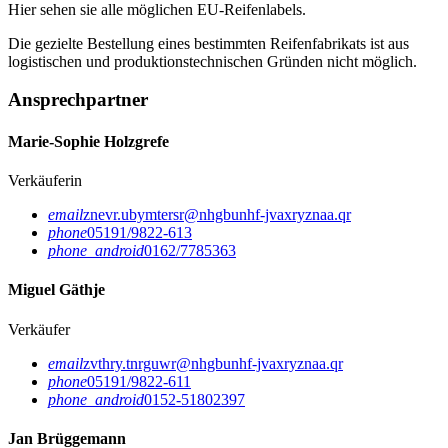
Hier sehen sie alle möglichen EU-Reifenlabels.
Die gezielte Bestellung eines bestimmten Reifenfabrikats ist aus
logistischen und produktionstechnischen Gründen nicht möglich.
Ansprechpartner
Marie-Sophie Holzgrefe
Verkäuferin
email
znevr.ubymtersr@nhgbunhf-jvaxryznaa.qr
phone
05191/9822-613
phone_android
0162/7785363
Miguel Gäthje
Verkäufer
email
zvthry.tnrguwr@nhgbunhf-jvaxryznaa.qr
phone
05191/9822-611
phone_android
0152-51802397
Jan Brüggemann