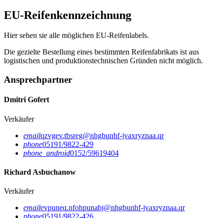
EU-Reifenkennzeichnung
Hier sehen sie alle möglichen EU-Reifenlabels.
Die gezielte Bestellung eines bestimmten Reifenfabrikats ist aus
logistischen und produktionstechnischen Gründen nicht möglich.
Ansprechpartner
Dmitri Gofert
Verkäufer
email
qzvgev.tbsreg@nhgbunhf-jvaxryznaa.qr
phone
05191/9822-429
phone_android
0152/59619404
Richard Asbuchanow
Verkäufer
email
evpuneq.nfohpunabj@nhgbunhf-jvaxryznaa.qr
phone
05191/9822-426