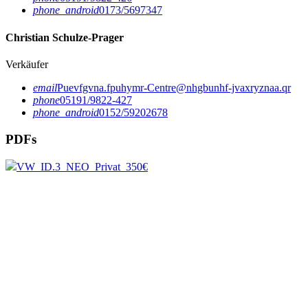
phone_android
0173/5697347
Christian Schulze-Prager
Verkäufer
email
Puevfgvna.fpuhymr-Centre@nhgbunhf-jvaxryznaa.qr
phone
05191/9822-427
phone_android
0152/59202678
PDFs
VW_ID.3_NEO_Privat_350€