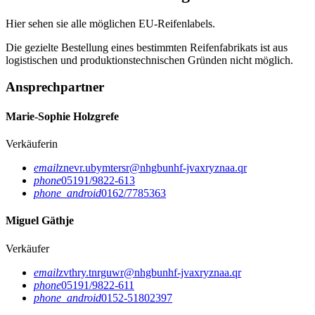
Hier sehen sie alle möglichen EU-Reifenlabels.
Die gezielte Bestellung eines bestimmten Reifenfabrikats ist aus
logistischen und produktionstechnischen Gründen nicht möglich.
Ansprechpartner
Marie-Sophie Holzgrefe
Verkäuferin
email
znevr.ubymtersr@nhgbunhf-jvaxryznaa.qr
phone
05191/9822-613
phone_android
0162/7785363
Miguel Gäthje
Verkäufer
email
zvthry.tnrguwr@nhgbunhf-jvaxryznaa.qr
phone
05191/9822-611
phone_android
0152-51802397