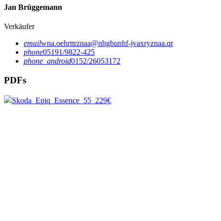
Jan Brüggemann
Verkäufer
email
wna.oehrttrznaa@nhgbunhf-jvaxryznaa.qr
phone
05191/9822-425
phone_android
0152/26053172
PDFs
Skoda_Epiq_Essence_55_229€